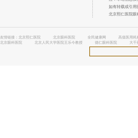
如有转载或引用图
北京熙仁医院眼科 
友情链接：
北京熙仁医院
北京眼科医院
全民健康网
高值医用耗
北京眼科医院
北京人民大学医院王乐今教授
德仁眼科医院
大千