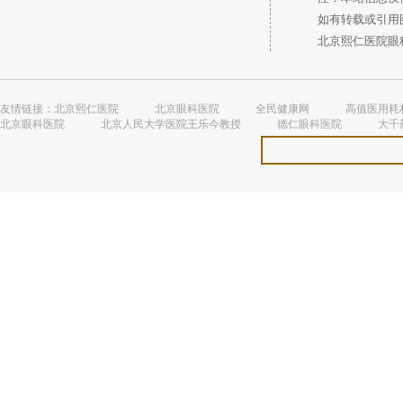
如有转载或引用图
北京熙仁医院眼科 
友情链接：
北京熙仁医院
北京眼科医院
全民健康网
高值医用耗
北京眼科医院
北京人民大学医院王乐今教授
德仁眼科医院
大千