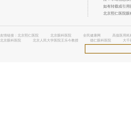
如有转载或引用图
北京熙仁医院眼科 
友情链接：
北京熙仁医院
北京眼科医院
全民健康网
高值医用耗
北京眼科医院
北京人民大学医院王乐今教授
德仁眼科医院
大千