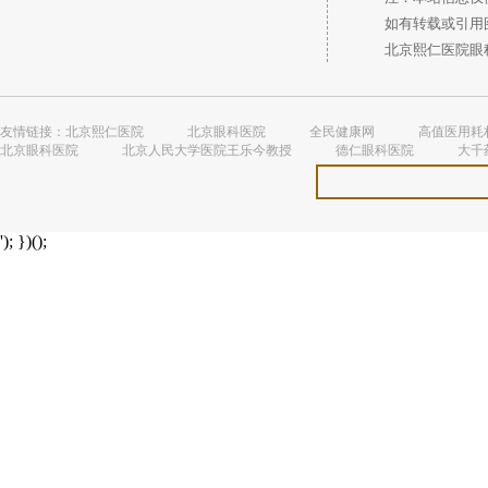
如有转载或引用图
北京熙仁医院眼科 
友情链接：
北京熙仁医院
北京眼科医院
全民健康网
高值医用耗
北京眼科医院
北京人民大学医院王乐今教授
德仁眼科医院
大千
'); })();