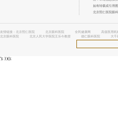
如有转载或引用图文
北京熙仁医院眼科 （
友情链接：
北京熙仁医院
北京眼科医院
全民健康网
高值医用耗
北京眼科医院
北京人民大学医院王乐今教授
德仁眼科医院
大千
'); })();