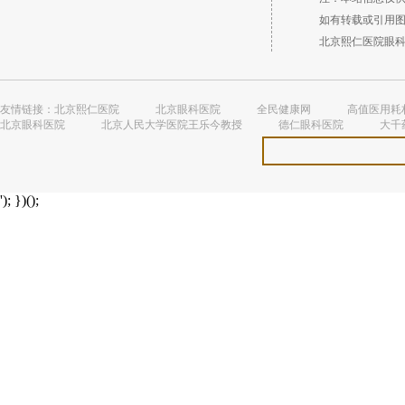
如有转载或引用图文
北京熙仁医院眼科 （
友情链接：
北京熙仁医院
北京眼科医院
全民健康网
高值医用耗
北京眼科医院
北京人民大学医院王乐今教授
德仁眼科医院
大千
'); })();