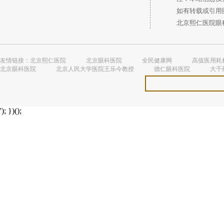
如有转载或引用图
北京熙仁医院眼科 
友情链接：
北京熙仁医院
北京眼科医院
全民健康网
高值医用耗
北京眼科医院
北京人民大学医院王乐今教授
德仁眼科医院
大千
'); })();