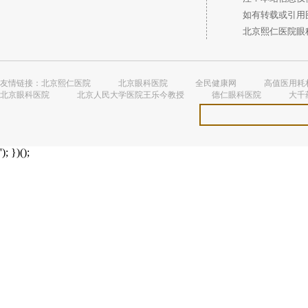
如有转载或引用图
北京熙仁医院眼科 
友情链接：
北京熙仁医院
北京眼科医院
全民健康网
高值医用耗
北京眼科医院
北京人民大学医院王乐今教授
德仁眼科医院
大千
'); })();