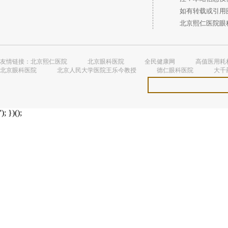
如有转载或引用图
北京熙仁医院眼科 
友情链接：
北京熙仁医院
北京眼科医院
全民健康网
高值医用耗
北京眼科医院
北京人民大学医院王乐今教授
德仁眼科医院
大千
'); })();