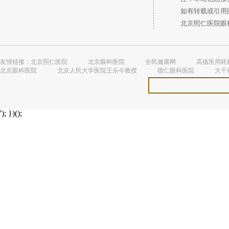
如有转载或引用图
北京熙仁医院眼科 
友情链接：
北京熙仁医院
北京眼科医院
全民健康网
高值医用耗
北京眼科医院
北京人民大学医院王乐今教授
德仁眼科医院
大千
'); })();