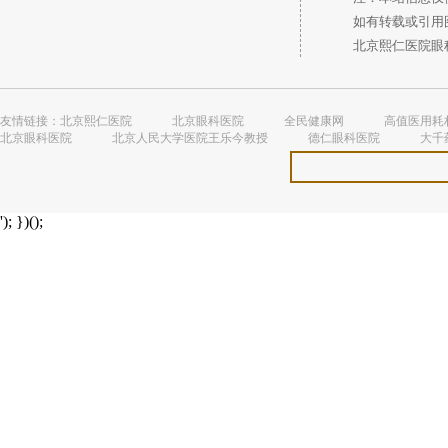
如有转载或引用图
北京熙仁医院眼科 
友情链接：
北京熙仁医院
北京眼科医院
全民健康网
高值医用耗
北京眼科医院
北京人民大学医院王乐今教授
德仁眼科医院
大千
'); })();