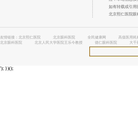
如有转载或引用图
北京熙仁医院眼科 
友情链接：
北京熙仁医院
北京眼科医院
全民健康网
高值医用耗
北京眼科医院
北京人民大学医院王乐今教授
德仁眼科医院
大千
'); })();