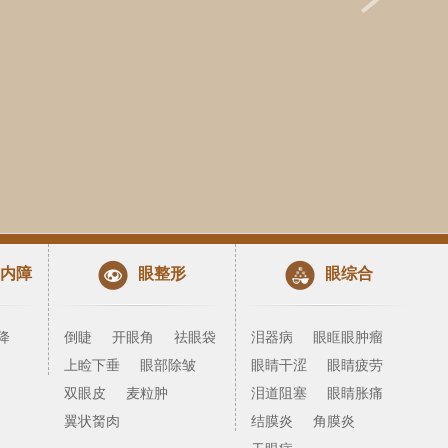
内障
眼整形
眼综合
降
倒睫
开眼角
祛眼袋
泪器病
眼眶眼肿瘤
上睑下垂
眼部除皱
眼睛干涩
眼睛疲劳
双眼皮
麦粒肿
泪道阻塞
眼睛胀痛
翼状胬肉
结膜炎
角膜炎