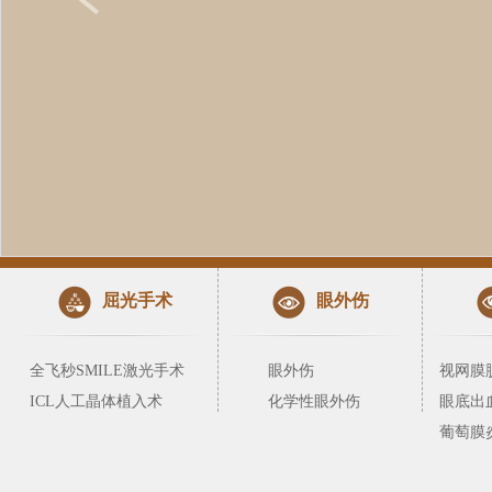
屈光手术
眼外伤
全飞秒SMILE激光手术
眼外伤
视网膜
ICL人工晶体植入术
化学性眼外伤
眼底出
葡萄膜