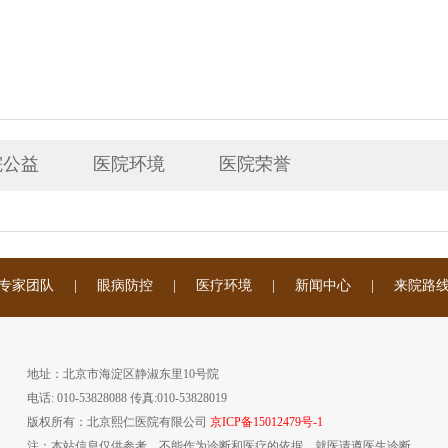
院公益
医院环境
医院荣誉
专家团队
|
眼病防控
|
医疗环境
|
新闻中心
|
来院路
地址：北京市海淀区静淑东里10号院
电话: 010-53828088 传真:010-53828019
版权所有：北京熙仁医院有限公司
京ICP备15012479号-1
注：本站信息仅供参考，不能作为诊断和医疗的依据，就医请遵医生诊断