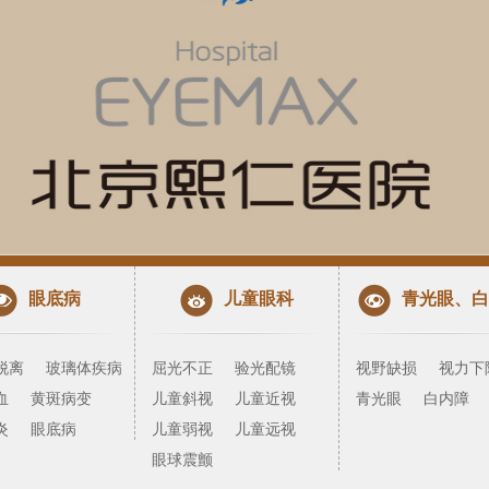
眼底病
儿童眼科
青光眼、白
脱离
玻璃体疾病
屈光不正
验光配镜
视野缺损
视力下
血
黄斑病变
儿童斜视
儿童近视
青光眼
白内障
炎
眼底病
儿童弱视
儿童远视
眼球震颤