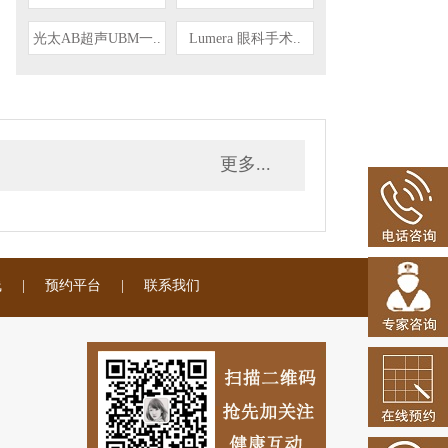
光太AB超声UBM一..
Lumera 眼科手术..
更多...
线
|
预约平台
|
联系我们