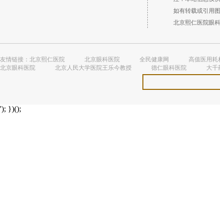
如有转载或引用图文
北京熙仁医院眼科 （
友情链接：
北京熙仁医院
北京眼科医院
全民健康网
高值医用耗
北京眼科医院
北京人民大学医院王乐今教授
德仁眼科医院
大千
'); })();