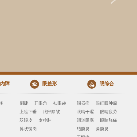
内障
眼整形
眼综合
降
倒睫
开眼角
祛眼袋
泪器病
眼眶眼肿瘤
上睑下垂
眼部除皱
眼睛干涩
眼睛疲劳
双眼皮
麦粒肿
泪道阻塞
眼睛胀痛
翼状胬肉
结膜炎
角膜炎