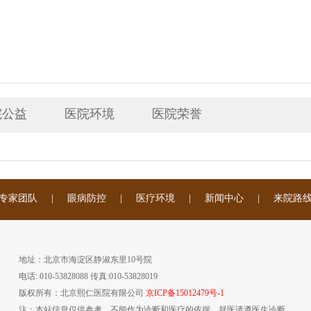
院公益
医院环境
医院荣誉
专家团队
|
眼病防控
|
医疗环境
|
新闻中心
|
来院路
地址：北京市海淀区静淑东里10号院
电话: 010-53828088 传真:010-53828019
版权所有：北京熙仁医院有限公司
京ICP备15012479号-1
注：本站信息仅供参考，不能作为诊断和医疗的依据，就医请遵医生诊断