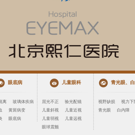
眼底病
儿童眼科
青光眼、白
脱离
玻璃体疾病
屈光不正
验光配镜
视野缺损
视力下
血
黄斑病变
儿童斜视
儿童近视
青光眼
白内障
炎
眼底病
儿童弱视
儿童远视
眼球震颤