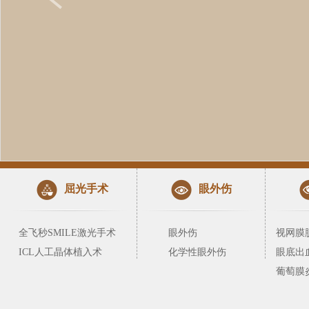
屈光手术
眼外伤
全飞秒SMILE激光手术
眼外伤
视网膜
ICL人工晶体植入术
化学性眼外伤
眼底出
葡萄膜