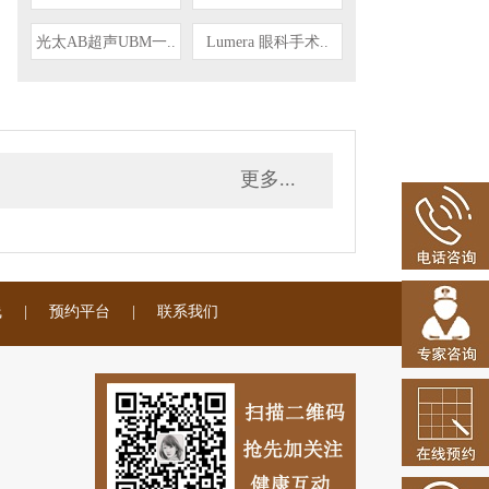
光太AB超声UBM一..
Lumera 眼科手术..
更多...
线
|
预约平台
|
联系我们