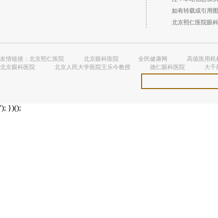
如有转载或引用图文
北京熙仁医院眼科 （
友情链接：
北京熙仁医院
北京眼科医院
全民健康网
高值医用耗
北京眼科医院
北京人民大学医院王乐今教授
德仁眼科医院
大千
'); })();