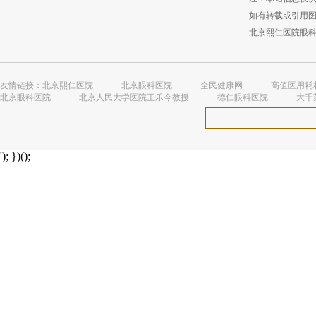
如有转载或引用图文
北京熙仁医院眼科 （
友情链接：
北京熙仁医院
北京眼科医院
全民健康网
高值医用耗
北京眼科医院
北京人民大学医院王乐今教授
德仁眼科医院
大千
'); })();