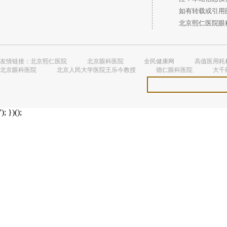
如有转载或引用图
北京熙仁医院眼科 
友情链接：
北京熙仁医院
北京眼科医院
全民健康网
高值医用耗
北京眼科医院
北京人民大学医院王乐今教授
德仁眼科医院
大千
'); })();