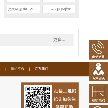
光太AB超声UBM一..
Lumera 眼科手术..
更多...
线
|
预约平台
|
联系我们