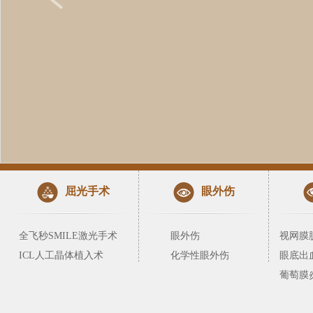
屈光手术
眼外伤
全飞秒SMILE激光手术
眼外伤
视网膜
ICL人工晶体植入术
化学性眼外伤
眼底出
葡萄膜