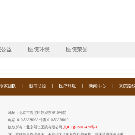
院公益
医院环境
医院荣誉
专家团队
|
眼病防控
|
医疗环境
|
新闻中心
|
来院路
地址：北京市海淀区静淑东里10号院
电话: 010-53828088 传真:010-53828019
版权所有：北京熙仁医院有限公司
京ICP备15012479号-1
注：本站信息仅供参考，不能作为诊断和医疗的依据，就医请遵医生诊断