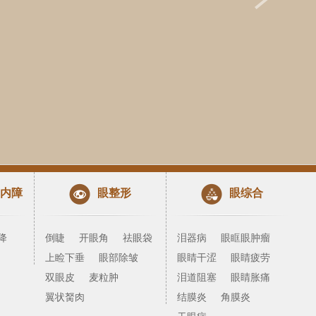
内障
眼整形
眼综合
降
倒睫
开眼角
祛眼袋
泪器病
眼眶眼肿瘤
上睑下垂
眼部除皱
眼睛干涩
眼睛疲劳
双眼皮
麦粒肿
泪道阻塞
眼睛胀痛
翼状胬肉
结膜炎
角膜炎