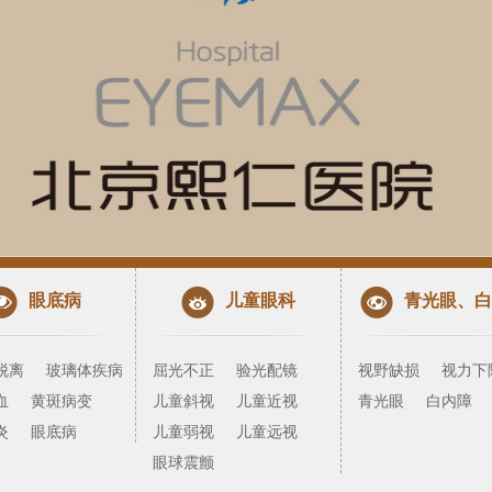
眼底病
儿童眼科
青光眼、白
脱离
玻璃体疾病
屈光不正
验光配镜
视野缺损
视力下
血
黄斑病变
儿童斜视
儿童近视
青光眼
白内障
炎
眼底病
儿童弱视
儿童远视
眼球震颤