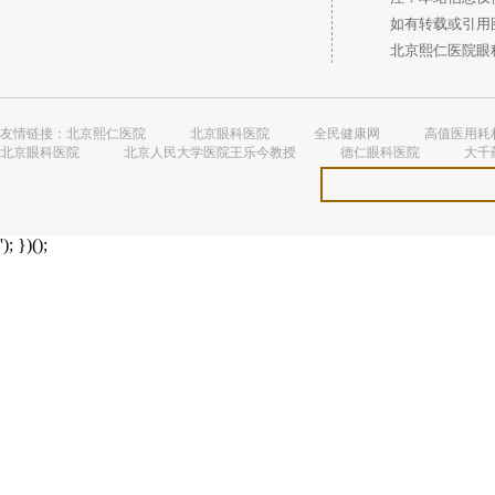
如有转载或引用图
北京熙仁医院眼科 
友情链接：
北京熙仁医院
北京眼科医院
全民健康网
高值医用耗
北京眼科医院
北京人民大学医院王乐今教授
德仁眼科医院
大千
'); })();